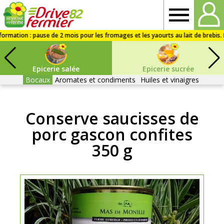
Drive
fermier
Epicerie salée
Epicerie sucrée
82
Bocaux
Aromates et condiments
Huiles et vinaigres
Conserve saucisses de
porc gascon confites
350 g