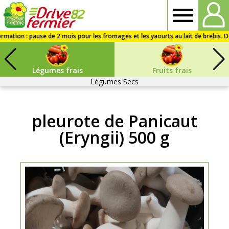
Drive
fermier
Légumes frais
Fruits frais
82
Légumes Secs
pleurote de Panicaut
(Eryngii) 500 g