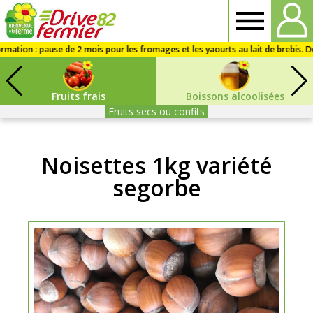
Drive
fermier
Fruits frais
Boissons alcoolisées
82
Fruits secs ou confits
Noisettes 1kg variété
segorbe