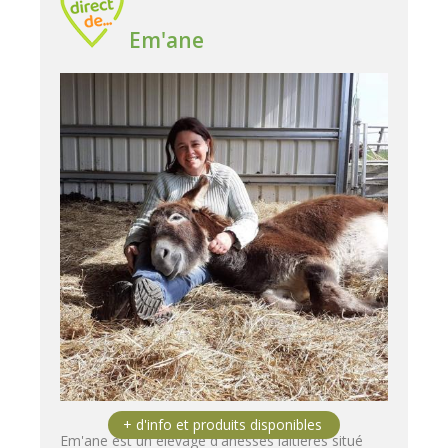
Em'ane
Em'ane est un élevage d'ânesses laitières situé