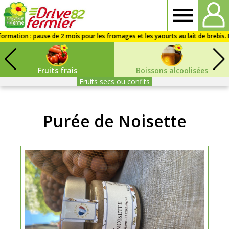
Drive
fermier
Fruits frais
Boissons alcoolisées
82
Fruits secs ou confits
Purée de Noisette