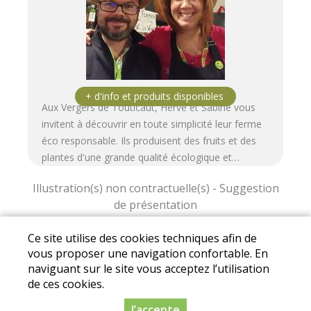
Aux Vergers de Touticaut, Hervé et Sabine vous
invitent à découvrir en toute simplicité leur ferme
éco responsable. Ils produisent des fruits et des
plantes d'une grande qualité écologique et…
Ce site utilise des cookies techniques afin de
vous proposer une navigation confortable. En
Conditions Générales de Vente
I
Mentions
naviguant sur le site vous acceptez l’utilisation
légales
I
Protection des données personnelles
de ces cookies.
© 2024 Drive fermier 82. Réalisation
Dynapse -
J’accepte