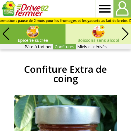
Drive
fermier
Epicerie sucrée
Boissons sans alcool
82
Pâte à tartiner
Confitures
Miels et dérivés
Confiture Extra de
coing