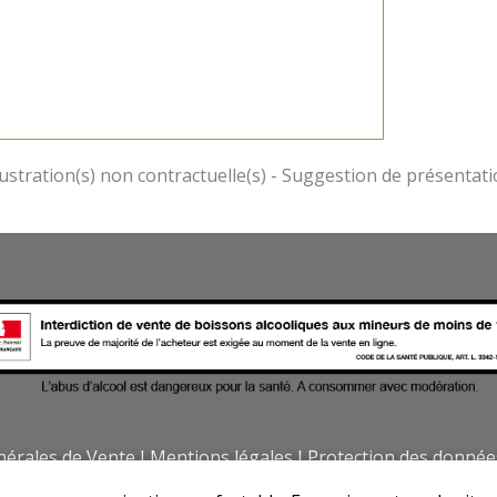
nérales de Vente
I
Mentions légales
I
Protection des donnée