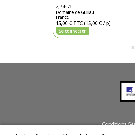
2,74€/l
Domaine de Guillau
France
15,00 €
TTC
(15,00 € / p)
Se connecter
Conditions Gé