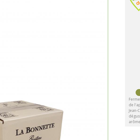
Ferme 
de l'
Jean-C
dégust
arôm