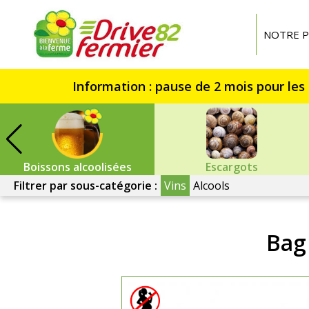
Drive
fermier
NOTRE P
82
Boissons alcoolisées
Escargots
Filtrer par sous-catégorie :
Vins
Alcools
Bag