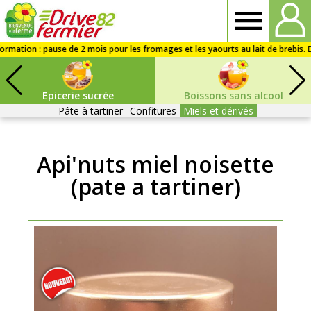
Drive
fermier
Epicerie sucrée
Boissons sans alcool
82
Pâte à tartiner
Confitures
Miels et dérivés
Api'nuts miel noisette
(pate a tartiner)