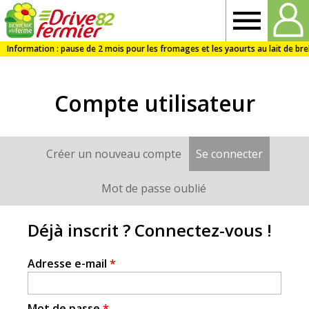
Drive
fermier
Compte utilisateur
82
Créer un nouveau compte
Se connecter
(onglet a
Onglets
principaux
Mot de passe oublié
Déjà inscrit ? Connectez-vous !
Adresse e-mail
*
Mot de passe
*